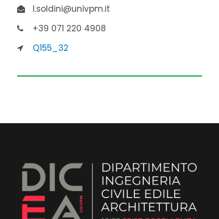
l.soldini@univpm.it
+39 071 220 4908
Q155_32