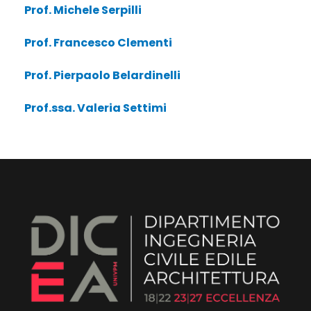
Prof. Michele Serpilli
Prof. Francesco Clementi
Prof. Pierpaolo Belardinelli
Prof.ssa. Valeria Settimi