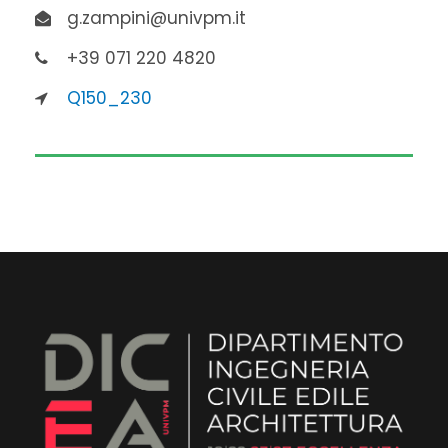
g.zampini@univpm.it
+39 071 220 4820
Q150_230