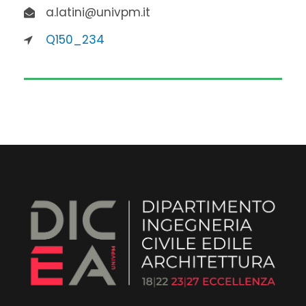
a.latini@univpm.it
Q150_234