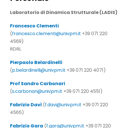
Laboratorio di Dinamica Strutturale (LADIS)
Francesco Clementi
(
francesco.clementi@univpm.it
+39 071 220
4569)
RDRL
Pierpaolo Belardinelli
(
p.belardinelli@univpm.it
+39 071 220 4071)
Prof Sandro Carbonari
(
s.carbonari@univpm.it
+39 071 220 4551)
Fabrizio Davì
(
f.davi@univpm.it
+39 071 220
4565)
Fabrizio Gara
(
f.gara@univpm.it
+39 071 220