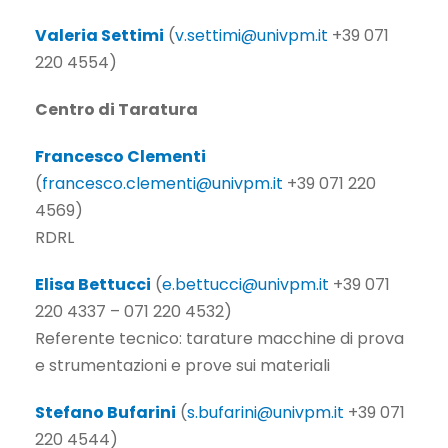
Valeria Settimi
(
v.settimi@univpm.it
+39 071
220 4554)
Centro di Taratura
Francesco Clementi
(
francesco.clementi@univpm.it
+39 071 220
4569)
RDRL
Elisa Bettucci
(
e.bettucci@univpm.it
+39 071
220 4337 – 071 220 4532)
Referente tecnico: tarature macchine di prova
e strumentazioni e prove sui materiali
Stefano Bufarini
(
s.bufarini@univpm.it
+39 071
220 4544)