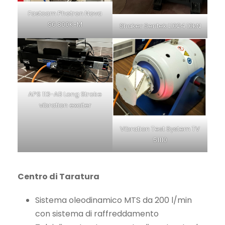
Fastcam Photron Nova
S6 800K-M
Shaker Sentek L1024 10kN
APS 113-AB Long Stroke
vibration exciter
Vibration Test System TV
51110
Centro di Taratura
Sistema oleodinamico MTS da 200 l/min
con sistema di raffreddamento