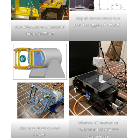
Rig di simulazione per
monitoraggio strutturale
Identificazione di sistemi
dinamici ibridi
Ricerca di risonanze
Ricerca di attrattori
interne e dinamiche
isolati
complesse