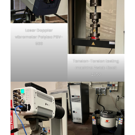
Laser Doppler
vibrometer Polytec PSV-
500
Tension-Torsion testing
machine Zwick-Roell
Z050