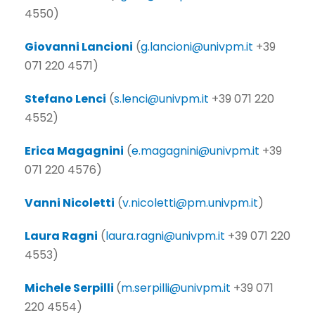
4550)
Giovanni Lancioni
(
g.lancioni@univpm.it
+39
071 220 4571)
Stefano Lenci
(
s.lenci@univpm.it
+39 071 220
4552)
Erica Magagnini
(
e.magagnini@univpm.it
+39
071 220 4576)
Vanni Nicoletti
(
v.nicoletti@pm.univpm.it
)
Laura Ragni
(
laura.ragni@univpm.it
+39 071 220
4553)
Michele Serpilli
(
m.serpilli@univpm.it
+39 071
220 4554)